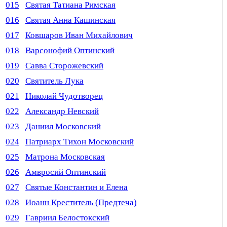
015
Святая Татиана Римская
016
Святая Анна Кашинская
017
Ковшаров Иван Михайлович
018
Варсонофий Оптинский
019
Савва Сторожевский
020
Святитель Лука
021
Николай Чудотворец
022
Александр Невский
023
Даниил Московский
024
Патриарх Тихон Московский
025
Матрона Московская
026
Амвросий Оптинский
027
Святые Константин и Елена
028
Иоанн Креститель (Предтеча)
029
Гавриил Белостокский