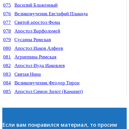
075
Василий Блаженный
076
Великомученик Евстафий Плакида
077
Святой апостол Фома
078
Апостол Варфоломей
079
Сусанна Римская
080
Апостол Иаков Алфеев
081
Агриппина Римская
082
Апостол Иуда Иаковлев
083
Святая Нина
084
Великомученик Феодор Тирон
085
Апостол Симон Зилот (Кананит)
Если вам понравился материал, то просим