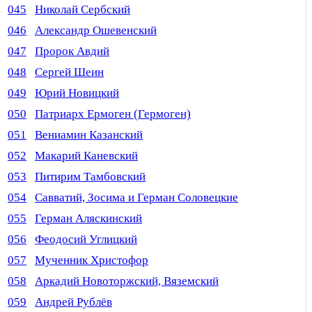
045
Николай Сербский
046
Александр Ошевенский
047
Пророк Авдий
048
Сергей Шеин
049
Юрий Новицкий
050
Патриарх Ермоген (Гермоген)
051
Вениамин Казанский
052
Макарий Каневский
053
Питирим Тамбовский
054
Савватий, Зосима и Герман Соловецкие
055
Герман Аляскинский
056
Феодосий Углицкий
057
Мученник Христофор
058
Аркадий Новоторжский, Вяземский
059
Андрей Рублёв