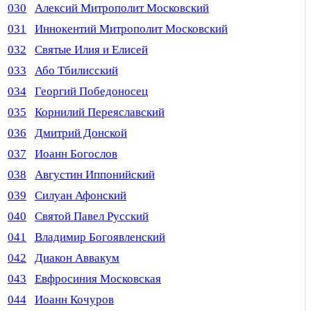
030
Алексий Митрополит Московский
031
Иннокентий Митрополит Московский
032
Святые Илия и Елисей
033
Або Тбилисский
034
Георгий Победоносец
035
Корнилий Переяславский
036
Дмитрий Донской
037
Иоанн Богослов
038
Августин Иппонийский
039
Силуан Афонский
040
Святой Павел Русский
041
Владимир Богоявленский
042
Диакон Аввакум
043
Евфросиния Московская
044
Иоанн Кочуров