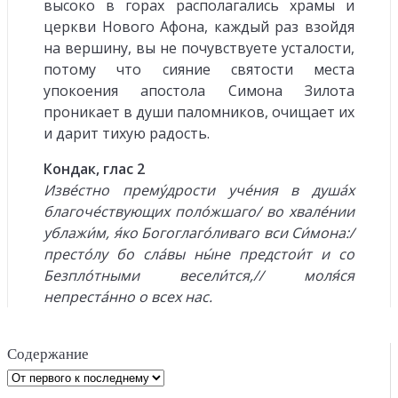
высоко в горах располагались храмы и
церкви Нового Афона, каждый раз взойдя
на вершину, вы не почувствуете усталости,
потому что сияние святости места
упокоения апостола Симона Зилота
проникает в души паломников, очищает их
и дарит тихую радость.
Кондак, глас 2
Изве́стно прему́дрости уче́ния в душа́х
благоче́ствующих поло́жшаго/ во хвале́нии
ублажи́м, я́ко Богоглаго́ливаго вси Си́мона:/
престо́лу бо сла́вы ны́не предстои́т и со
Безпло́тными весели́тся,// моля́ся
непреста́нно о всех нас.
Содержание