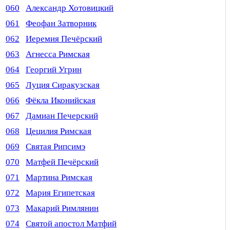
060
Александр Хотовицкий
061
Феофан Затворник
062
Иеремия Печёрский
063
Агнесса Римская
064
Георгий Угрин
065
Луция Сиракузская
066
Фёкла Иконийская
067
Дамиан Печерский
068
Цецилия Римская
069
Святая Рипсимэ
070
Матфей Печёрский
071
Мартина Римская
072
Мария Египетская
073
Макарий Римлянин
074
Святой апостол Матфий