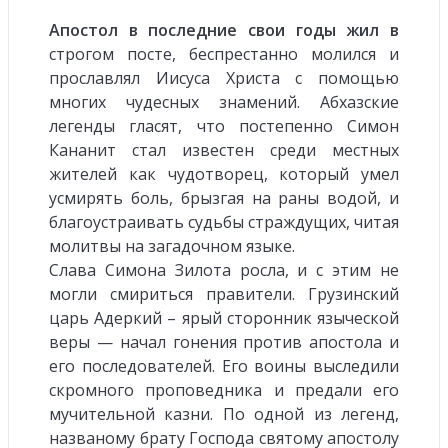
Апостол в последние свои годы жил в
строгом посте, беспрестанно молился и
прославлял Иисуса Христа с помощью
многих чудесных знамений. Абхазские
легенды гласят, что постепенно Симон
Кананит стал известен среди местных
жителей как чудотворец, который умел
усмирять боль, брызгая на раны водой, и
благоустраивать судьбы страждущих, читая
молитвы на загадочном языке.
Слава Симона Зилота росла, и с этим не
могли смириться правители. Грузинский
царь Адеркий – ярый сторонник языческой
веры — начал гонения против апостола и
его последователей. Его воины выследили
скромного проповедника и предали его
мучительной казни. По одной из легенд,
названому брату Господа святому апостолу