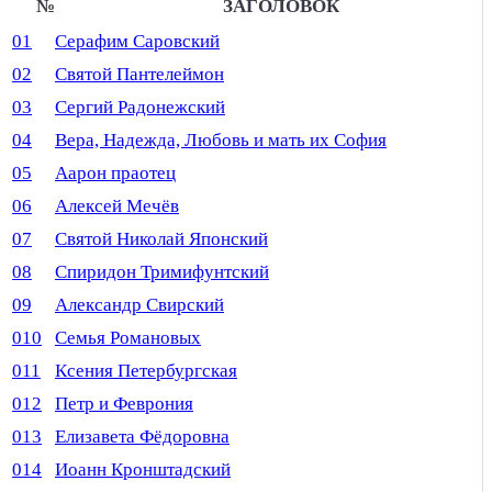
№
ЗАГОЛОВОК
01
Серафим Саровский
02
Святой Пантелеймон
03
Сергий Радонежский
04
Вера, Надежда, Любовь и мать их София
05
Аарон праотец
06
Алексей Мечёв
07
Святой Николай Японский
08
Спиридон Тримифунтский
09
Александр Свирский
010
Семья Романовых
011
Ксения Петербургская
012
Петр и Феврония
013
Елизавета Фёдоровна
014
Иоанн Кронштадский