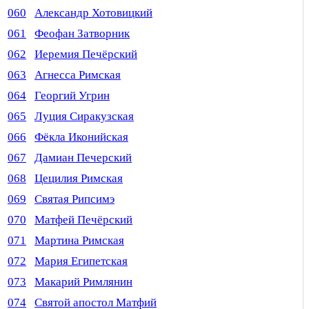
060
Александр Хотовицкий
061
Феофан Затворник
062
Иеремия Печёрский
063
Агнесса Римская
064
Георгий Угрин
065
Луция Сиракузская
066
Фёкла Иконийская
067
Дамиан Печерский
068
Цецилия Римская
069
Святая Рипсимэ
070
Матфей Печёрский
071
Мартина Римская
072
Мария Египетская
073
Макарий Римлянин
074
Святой апостол Матфий