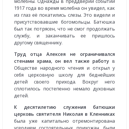
молебны. Однажды в преддверии событий
1917 года во время молебна он увидел, как
из глаз её покатились слезы. Это видели и
присутствовавшие богомольцы. Батюшка
был так потрясен, что не смог продолжать
службу, и заканчивать ее пришлось
другому священнику.
Труд отца Алексея не ограничивался
стенами храма, он вел также работу
в
Обществе народного чтения и открыл у
себя церковную школу для беднейших
детей своего прихода. Вокруг него
сплотилось постепенно немало духовных
детей.
К десятилетию служения батюшки
церковь святителя Николая в Кленниках
была уже капитально отремонтирована
усердием состоятельных прихожан, были