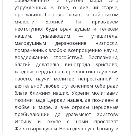
обремененных и суетою мира сего
утружденных. В тебе, о дивный старче,
прославися Господь, явив тя тайнником
милости Божией. Тя призываем
неотступно: буди врач душам и телесем
нашим, унывающим — утешитель,
малодушным дерзновение низпосли,
помраченных злобою всепрощению научи,
воздержанию способствуй. Воспламени,
благий делателю винограда Христова,
хладные сердца наша ревностию служения
твоего, научи молитве непрестанной и
деятельной любве с утеснением себе ради
блага ближних наших. Укрепи молитвами
твоими чада Церкви нашея, да поживем в
любве и мире, а вне ограды церковныя
пребывающии да уразумеют Христову
Истину и вкупе с нами прославят
Животворящую и Нераздельную Троицу и