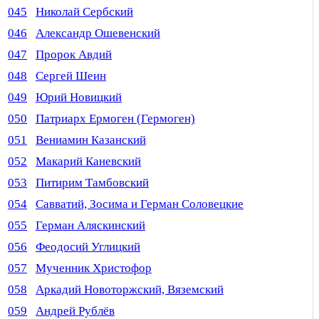
045
Николай Сербский
046
Александр Ошевенский
047
Пророк Авдий
048
Сергей Шеин
049
Юрий Новицкий
050
Патриарх Ермоген (Гермоген)
051
Вениамин Казанский
052
Макарий Каневский
053
Питирим Тамбовский
054
Савватий, Зосима и Герман Соловецкие
055
Герман Аляскинский
056
Феодосий Углицкий
057
Мученник Христофор
058
Аркадий Новоторжский, Вяземский
059
Андрей Рублёв