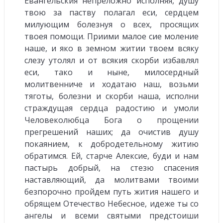
Евангельския непреложно исполняя, душу
твою за паству полагал еси, сердцем
милующим болезнуя о всех, просящих
твоея помощи. Приими малое сие моление
наше, и яко в земном житии твоем всяку
слезу утолял и от всякия скорби избавлял
еси, тако и ныне, милосердный
молитвенниче и ходатаю наш, возьми
тяготы, болезни и скорби наша, исполни
страждущая сердца радостию и умоли
Человеколюбца Бога о прощении
прегрешений наших; да очистив душу
покаянием, к добродетельному житию
обратимся. Ей, старче Алексие, буди и нам
пастырь добрый, на стезю спасения
наставляющий, да молитвами твоими
безпорочно пройдем путь жития нашего и
обрящем Отечество Небесное, идеже ты со
ангелы и всеми святыми предстоиши