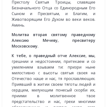
Престолу Святыя Троицы, славящее
Безначального Отца со Единородным Его
Сыном и Пресвятым, и Благим, и
Животворящим Его Духом во веки веков.
Аминь.
Молитва вторая святому праведному
Алексию Мечеву, пресвитеру
Московскому.
К тебе, о праведный отче Алексие, мы,
грешнии и недостоинии, притекаем и со
умилением взываем ти: призри ныне
милостивно с высоты святыя своея на
Отечество наше и нас, тя прославляющих.
Приявший в житии своем тяготы людей и
сердцем, милующим понесый скорби их,
приими в молитвенное твое
предстательство и нас, грехи многими