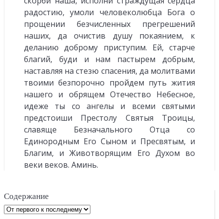
скорби наша, исполни страждущая сердца
радостию, умоли человеколюбца Бога о
прощении безчисленных прегрешений
наших, да очистив душу покаянием, к
деланию доброму приступим. Ей, старче
благий, буди и нам пастырем добрым,
наставляя на стезю спасения, да молитвами
твоими безпорочно пройдем путь жития
нашего и обрящем Отечество Небесное,
идеже ты со ангелы и всеми святыми
предстоиши Престолу Святыя Троицы,
славяще Безначального Отца со
Единородным Его Сыном и Пресвятым, и
Благим, и Животворящим Его Духом во
веки веков. Аминь.
Содержание