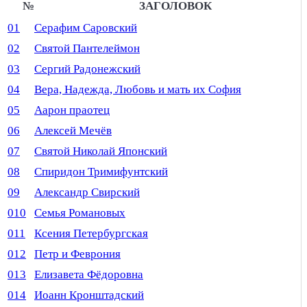
№
ЗАГОЛОВОК
01
Серафим Саровский
02
Святой Пантелеймон
03
Сергий Радонежский
04
Вера, Надежда, Любовь и мать их София
05
Аарон праотец
06
Алексей Мечёв
07
Святой Николай Японский
08
Спиридон Тримифунтский
09
Александр Свирский
010
Семья Романовых
011
Ксения Петербургская
012
Петр и Феврония
013
Елизавета Фёдоровна
014
Иоанн Кронштадский