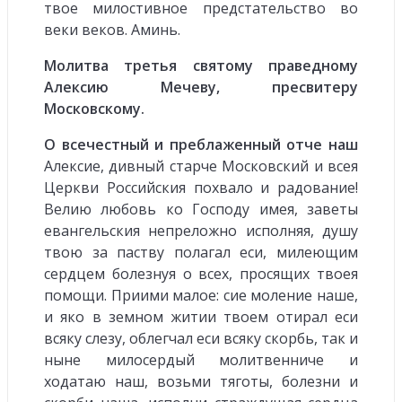
твое милостивное предстательство во
веки веков. Аминь.
Молитва третья святому праведному
Алексию Мечеву, пресвитеру
Московскому.
О всечестный и преблаженный отче наш
Алексие, дивный старче Московский и всея
Церкви Российския похвало и радование!
Велию любовь ко Господу имея, заветы
евангельския непреложно исполняя, душу
твою за паству полагал еси, милеющим
сердцем болезнуя о всех, просящих твоея
помощи. Приими малое: сие моление наше,
и яко в земном житии твоем отирал еси
всяку слезу, облегчал еси всяку скорбь, так и
ныне милосердый молитвенниче и
ходатаю наш, возьми тяготы, болезни и