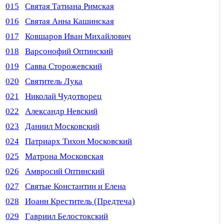
015
Святая Татиана Римская
016
Святая Анна Кашинская
017
Ковшаров Иван Михайлович
018
Варсонофий Оптинский
019
Савва Сторожевский
020
Святитель Лука
021
Николай Чудотворец
022
Александр Невский
023
Даниил Московский
024
Патриарх Тихон Московский
025
Матрона Московская
026
Амвросий Оптинский
027
Святые Константин и Елена
028
Иоанн Креститель (Предтеча)
029
Гавриил Белостокский