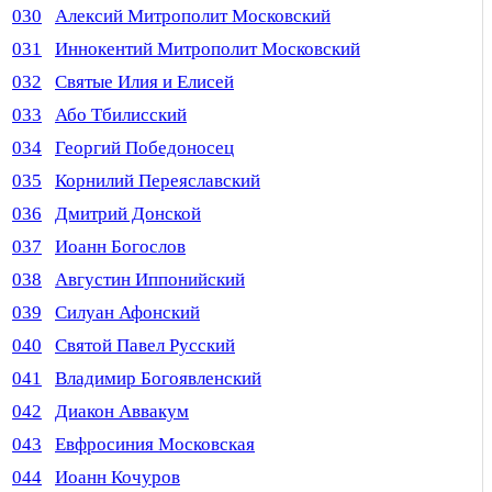
030
Алексий Митрополит Московский
031
Иннокентий Митрополит Московский
032
Святые Илия и Елисей
033
Або Тбилисский
034
Георгий Победоносец
035
Корнилий Переяславский
036
Дмитрий Донской
037
Иоанн Богослов
038
Августин Иппонийский
039
Силуан Афонский
040
Святой Павел Русский
041
Владимир Богоявленский
042
Диакон Аввакум
043
Евфросиния Московская
044
Иоанн Кочуров