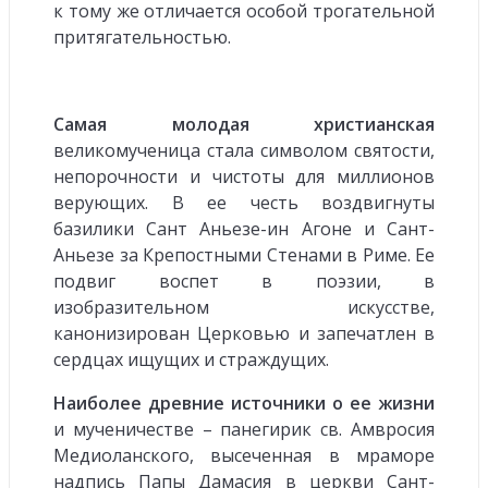
к тому же отличается особой трогательной
притягательностью.
Самая молодая христианская
великомученица стала символом святости,
непорочности и чистоты для миллионов
верующих. В ее честь воздвигнуты
базилики Сант Аньезе-ин Агоне и Сант-
Аньезе за Крепостными Стенами в Риме. Ее
подвиг воспет в поэзии, в
изобразительном искусстве,
канонизирован Церковью и запечатлен в
сердцах ищущих и страждущих.
Наиболее древние источники о ее жизни
и мученичестве – панегирик св. Амвросия
Медиоланского, высеченная в мраморе
надпись Папы Дамасия в церкви Сант-