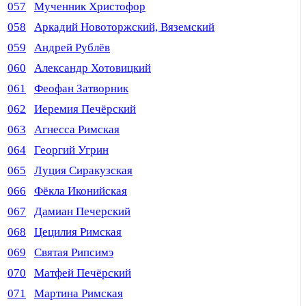
057
Мученник Христофор
058
Аркадий Новоторжский, Вяземский
059
Андрей Рублёв
060
Александр Хотовицкий
061
Феофан Затворник
062
Иеремия Печёрский
063
Агнесса Римская
064
Георгий Угрин
065
Луция Сиракузская
066
Фёкла Иконийская
067
Дамиан Печерский
068
Цецилия Римская
069
Святая Рипсимэ
070
Матфей Печёрский
071
Мартина Римская