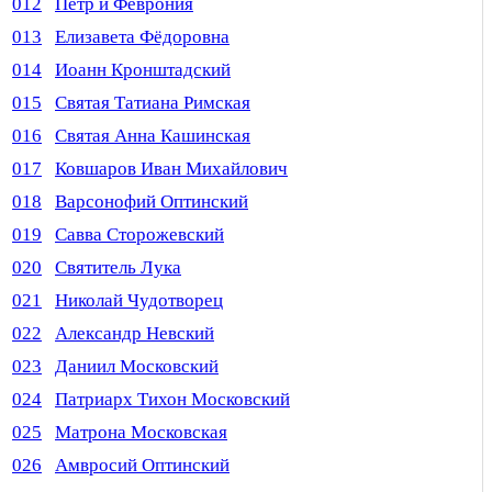
012
Петр и Феврония
013
Елизавета Фёдоровна
014
Иоанн Кронштадский
015
Святая Татиана Римская
016
Святая Анна Кашинская
017
Ковшаров Иван Михайлович
018
Варсонофий Оптинский
019
Савва Сторожевский
020
Святитель Лука
021
Николай Чудотворец
022
Александр Невский
023
Даниил Московский
024
Патриарх Тихон Московский
025
Матрона Московская
026
Амвросий Оптинский