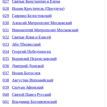
027
Святые Константин и Елена
028
Иоанн Креститель (Предтеча)
029
Гавриил Белостокский
030
Алексий Митрополит Московский
031
Иннокентий Митрополит Московский
032
Святые Илия и Елисей
033
Або Тбилисский
034
Георгий Победоносец
035
Корнилий Переяславский
036
Дмитрий Донской
037
Иоанн Богослов
038
Августин Иппонийский
039
Силуан Афонский
040
Святой Павел Русский
041
Владимир Богоявленский