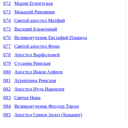
072
Мария Египетская
073
Макарий Римлянин
074
Святой апостол Матфий
075
Василий Блаженный
076
Великомученик Евстафий Плакида
077
Святой апостол Фома
078
Апостол Варфоломей
079
Сусанна Римская
080
Апостол Иаков Алфеев
081
Агриппина Римская
082
Апостол Иуда Иаковлев
083
Святая Нина
084
Великомученик Феодор Тирон
085
Апостол Симон Зилот (Кананит)