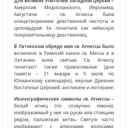
Для великих Учителей Западной Церкви –
Амвросия Медиоланского, Иеронима,
Августина – св. Агнесса была
олицетворением девственной чистоты и
целомудрия. Ее почитали как небесную
покровительницу девственниц.
В Латинском обряде имя св. Агнессы было
включено в Римский канон св. Мессы и в
Литанию всем святым. Св. Агнессу
почитают также православные (дни
памяти – 21 января и 5 июля по
Юлианскому календарю), верные Древних
Восточных Церквей, англикане и лютеране.
Иконографические символы св. Агнессы –
белый агнец (по созвучию имени),
изображаемый у нее на руках или стоящим
рядом, пальмовая ветвь. Святую часто
изображают с длинными волосами,