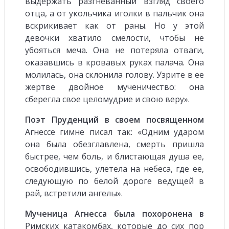
выдержать разгневанный взгляд своего
отца, а от укольчика иголки в пальчик она
вскрикивает как от раны. Но у этой
девочки хватило смелости, чтобы не
убояться меча. Она не потеряла отваги,
оказавшись в кровавых руках палача. Она
молилась, она склонила голову. Узрите в ее
жертве двойное мученичество: она
сберегла свое целомудрие и свою веру».
Поэт Пруденций в своем посвященном
Агнессе гимне писал так: «Одним ударом
она была обезглавлена, смерть пришла
быстрее, чем боль, и блистающая душа ее,
освободившись, улетела на небеса, где ее,
следующую по белой дороге ведущей в
рай, встретили ангелы».
Мученица Агнесса была похоронена в
Римских катакомбах, которые до сих пор