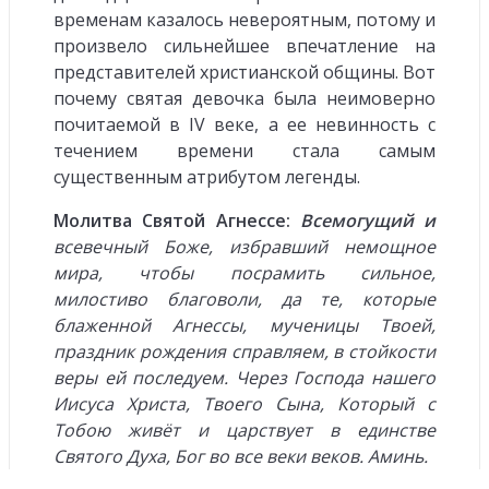
временам казалось невероятным, потому и
произвело сильнейшее впечатление на
представителей христианской общины. Вот
почему святая девочка была неимоверно
почитаемой в IV веке, а ее невинность с
течением времени стала самым
существенным атрибутом легенды.
Молитва Святой Агнессе:
Всемогущий и
всевечный Боже, избравший немощное
мира, чтобы посрамить сильное,
милостиво благоволи, да те, которые
блаженной Агнессы, мучени­цы Твоей,
праздник рождения справляем, в стойкости
веры ей последуем. Через Господа нашего
Иисуса Христа, Твоего Сына, Который с
Тобою живёт и царствует в единстве
Святого Духа, Бог во все веки веков. Аминь.