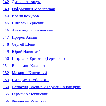
042
Диакон Аввакум
043
Евфросиния Московская
044
Иоанн Кочуров
045
Николай Сербский
046
Александр Ошевенский
047
Пророк Авдий
048
Сергей Шеин
049
Юрий Новицкий
050
Патриарх Ермоген (Гермоген)
051
Вениамин Казанский
052
Макарий Каневский
053
Питирим Тамбовский
054
Савватий, Зосима и Герман Соловецкие
055
Герман Аляскинский
056
Феодосий Углицкий