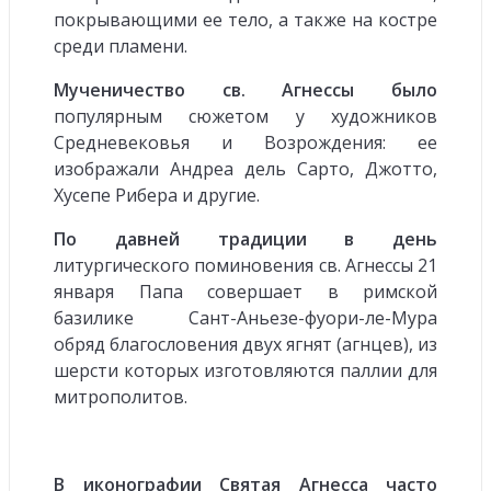
покрывающими ее тело, а также на костре
среди пламени.
Мученичество св. Агнессы было
популярным сюжетом у художников
Средневековья и Возрождения: ее
изображали Андреа дель Сарто, Джотто,
Хусепе Рибера и другие.
По давней традиции в день
литургического поминовения св. Агнессы 21
января Папа совершает в римской
базилике Сант-Аньезе-фуори-ле-Мура
обряд благословения двух ягнят (агнцев), из
шерсти которых изготовляются паллии для
митрополитов.
В иконографии Святая Агнесса часто